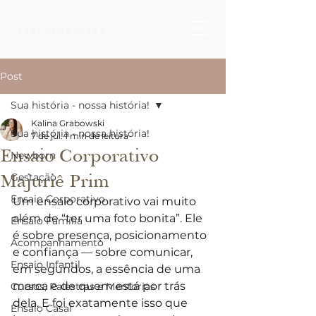
Post
Sua história - nossa história!
Kalina Grabowski
Sua história - nossa história!
7 de jul.
1 min de leitura
Ensaio Corporativo
Newborn
Majuriê Prim
Gestação
Ensaio Corporativo
Um ensaio corporativo vai muito 
além de “ter uma foto bonita”. Ele 
Ensaio Família
é sobre presença, posicionamento 
Acompanhamento
e confiança — sobre comunicar, 
Ensaio Infantil
em segundos, a essência de uma 
marca e de quem está por trás 
Cursos, Palestras e Mentorias
dela. E foi exatamente isso que 
Ensaio Casal