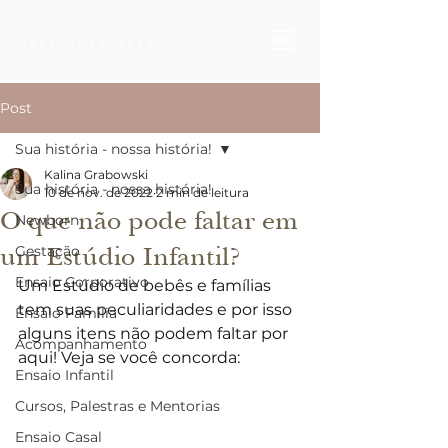
Post
Sua história - nossa história!
Kalina Grabowski
Sua história - nossa história!
10 de nov. de 2022
2 min de leitura
O que não pode faltar em
Newborn
um Estúdio Infantil?
Gestação
Ensaio Corporativo
Um Estúdio de bebês e famílias 
tem suas peculiaridades e por isso 
Ensaio Família
alguns itens não podem faltar por 
Acompanhamento
aqui! Veja se você concorda:
Ensaio Infantil
Cursos, Palestras e Mentorias
Ensaio Casal