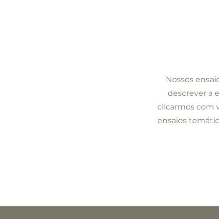
Nossos ensaio
descrever a 
clicarmos com 
ensaios temátic