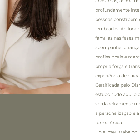
anos, mas, acima de
profundamente inter
pessoas constroem 
lembradas. Ao longo 
famílias nas fases m
acompanhei crianças
profissionais e mar
própria força e tra
experiência de cuida
Certificada pelo Dis
estudo tudo aquilo 
verdadeiramente mem
a personalização e a
forma única.
Hoje, meu trabalho 