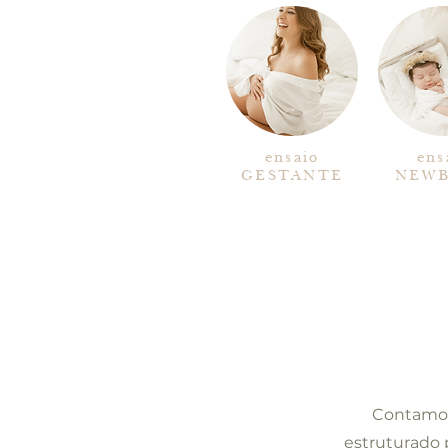
ensaio
ens
GESTANTE
NEW
Contamos
estruturado 