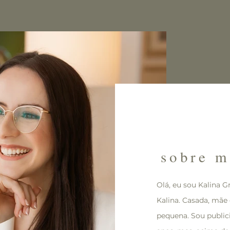
sobre 
Olá, eu sou Kalina 
Kalina. Casada, mã
pequena. Sou publici