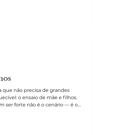
e não precisa de direção. Rever
pecial, porque a fotografia tem
a só rostos, registra fases. E
hos
a que não precisa de grandes
ecível: o ensaio de mãe e filhos.
 ser forte não é o cenário — é o
uma mão procura a outra, como um
o, como o olhar de mãe acalma e
o que Mayara, Enzo e Davi
a, esse ensaio é pensado para ser