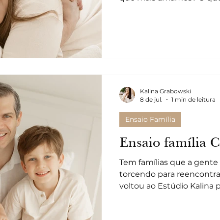
dessas duas queridas foi
“vamos fazer isso por nós
especial, sem esperar uma
parar um instante e tran
Durante o ensaio, conversa,
cumplicidade… e aquele o
Kalina Grabowski
8 de jul.
1 min de leitura
Ensaio Família
Ensaio família C
Tem famílias que a gente 
torcendo para reencontrar.
voltou ao Estúdio Kalina 
um capítulo novo e lindo 
dois filhos enchendo o e