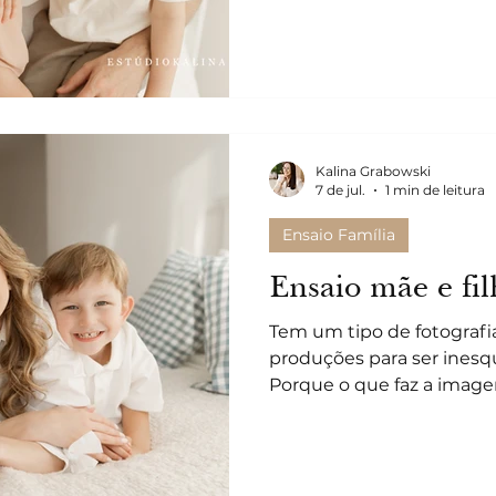
aquele tipo de carinho qu
essa história é sempre es
esse poder: ela não registr
quando uma família reto
Kalina Grabowski
7 de jul.
1 min de leitura
Ensaio Família
Ensaio mãe e fil
Tem um tipo de fotografi
produções para ser inesqu
Porque o que faz a imagem
vínculo. É o jeito como 
abraço acontece sem avis
organiza o mundo. Foi iss
viveram! No Estúdio Kalin