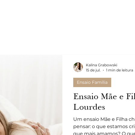
tos
Kalina Grabowski
15 de jul.
1 min de leitura
Ensaio Família
Ensaio Mãe e Fil
Lourdes
Um ensaio Mãe e Filha ch
pensar: o que estamos c
que mais amamos? O que