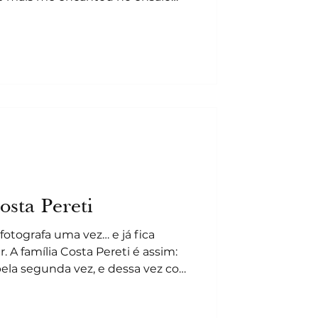
 justamente esse desejo genuíno:
”. Sem precisar de motivo
 data perfeita. Só a escolha de
sformar o cotidiano em memória.
 risadas, carinho, silêncio,
lhar que diz muita cois
osta Pereti
fotografa uma vez… e já fica
 A família Costa Pereti é assim:
pela segunda vez, e dessa vez com
— a família cresceu, e agora são
stúdio de movimento, risadas e