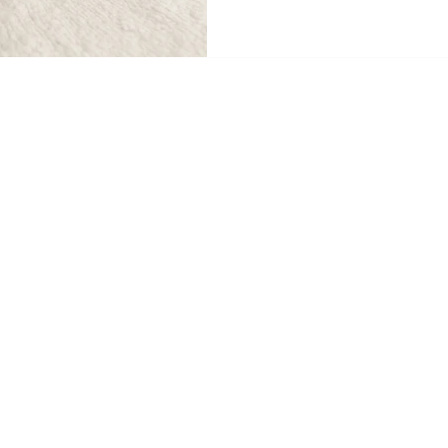
leve e verdadeiro. Um te
para viver com presença e