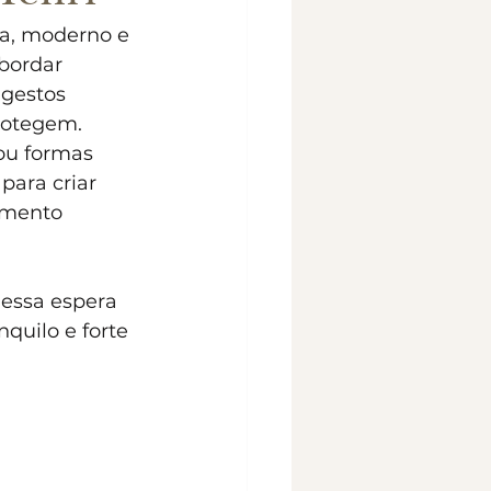
ta, moderno e 
bordar 
 gestos 
rotegem.
ou formas 
para criar 
omento 
essa espera 
quilo e forte 