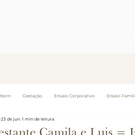
HOME
SOBRE
PETITS POÈTES
CURSOS
CORPORA
born
Gestação
Ensaio Corporativo
Ensaio Famíl
23 de jun.
1 min de leitura
stras e Mentorias
Ensaio Casal
Eventos
estante Camila e Luis = 