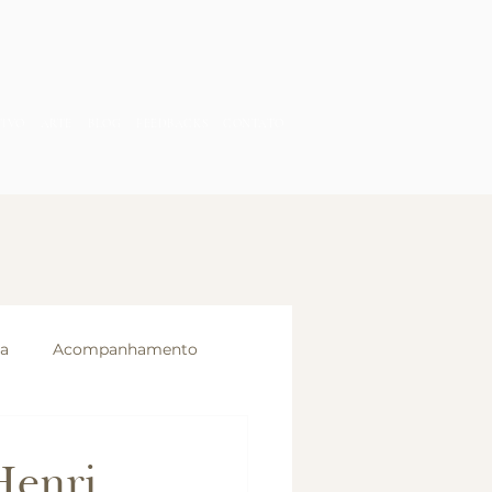
TIVO
ARTE
BLOG
FEEDBACKS
CONTATO
ia
Acompanhamento
Henri