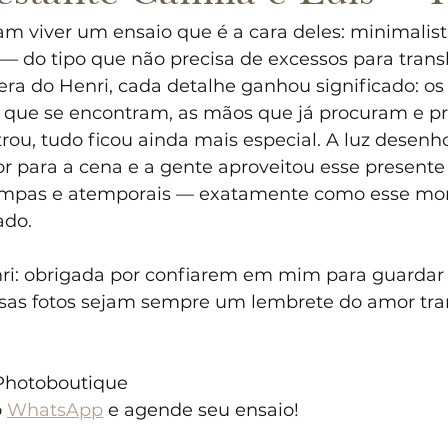
am viver um ensaio que é a cara deles: minimalis
 — do tipo que não precisa de excessos para trans
ra do Henri, cada detalhe ganhou significado: os
s que se encontram, as mãos que já procuram e p
rou, tudo ficou ainda mais especial. A luz desenh
or para a cena e a gente aproveitou esse presente 
limpas e atemporais — exatamente como esse m
ado.
nri: obrigada por confiarem em mim para guardar 
ssas fotos sejam sempre um lembrete do amor tran
 Photoboutique
 
WhatsApp
 e agende seu ensaio!