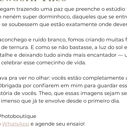
gam trazendo uma paz que preenche o estúdio in
m neném super dorminhoco, daqueles que se entr
o se soubessem que estão exatamente onde dever
aconchego e ruído branco, fomos criando muitas fo
 de ternura. E como se não bastasse, a luz do sol e
alhe e deixando tudo ainda mais encantador — u
 celebrar esse comecinho de vida.
dava pra ver no olhar: vocês estão completamente
Obrigada por confiarem em mim para guardar esse
istória de vocês. Theo, que essas imagens sejam 
imenso que já te envolve desde o primeiro dia.
 Photoboutique
 
WhatsApp
 e agende seu ensaio!