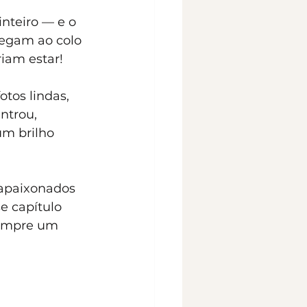
teiro — e o 
egam ao colo 
iam estar!
tos lindas, 
ntrou, 
m brilho 
 apaixonados 
 capítulo 
sempre um 