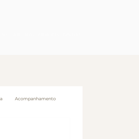
TIVO
ARTE
BLOG
FEEDBACKS
CONTATO
ia
Acompanhamento