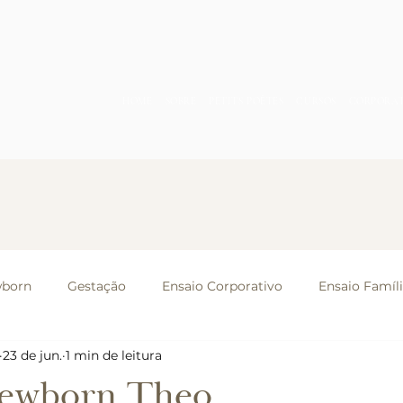
HOME
SOBRE
PETITS POÈTES
CURSOS
CORPORA
born
Gestação
Ensaio Corporativo
Ensaio Famíl
23 de jun.
1 min de leitura
stras e Mentorias
Ensaio Casal
Eventos
Newborn Theo