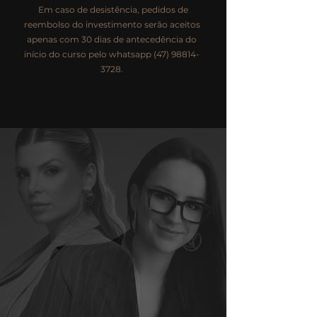
Em caso de desistência, pedidos de
reembolso do investimento serão aceitos
apenas com 30 dias de antecedência do
início do curso pelo whatsapp
(47) 98814-
3728
.