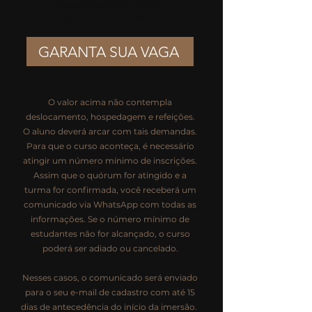
Parcelamento no cartão.
Pagamento à vista via PIX.
GARANTA SUA VAGA
O valor acima não contempla
deslocamento, hospedagem e refeições.
O aluno deverá arcar com tais demandas.
Para que o curso aconteça, é necessário
atingir um número mínimo de inscrições.
Assim que o quórum for atingido e a
turma for confirmada, você receberá um
comunicado via WhatsApp com todas as
informações. Se o número mínimo de
estudantes não for alcançado, o curso
poderá ser adiado ou cancelado.
Nesses casos, o comunicado será enviado
para o seu e-mail de cadastro com até 15
dias de antecedência do início da imersão.